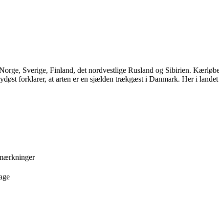
Norge, Sverige, Finland, det nordvestlige Rusland og Sibirien. Kærløb
øst forklarer, at arten er en sjælden trækgæst i Danmark. Her i landet se
ærkninger
age