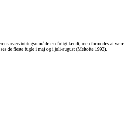
erens overvintringsområde er dårligt kendt, men formodes at være
s de fleste fugle i maj og i juli-august (Meltofte 1993).
Leaflet
| Map data ©
OpenStreetMap
contributors,
CC-BY-SA
, Imagery ©
Mapbox