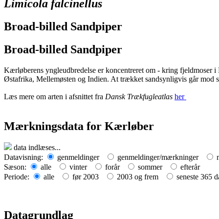
Limicola falcinellus
Broad-billed Sandpiper
Broad-billed Sandpiper
Kærløberens yngleudbredelse er koncentreret om - kring fjeldmoser i 
Østafrika, Mellemøsten og Indien. At trækket sandsynligvis går mod syd
Læs mere om arten i afsnittet fra
Dansk Trækfugleatlas
her
Mærkningsdata for Kærløber
data indlæses...
+
Datavisning:
genmeldinger
genmeldinger/mærkninger
m
Sæson:
alle
vinter
forår
sommer
efterår
−
Periode:
alle
før 2003
2003 og frem
seneste 365 d
Datagrundlag