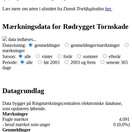
Læs mere om arten i afsnittet fra
Dansk Trækfugleatlas
her
Mærkningsdata for Rødrygget Tornskade
Leaflet
| Map data ©
OpenStreetMap
contributors,
CC-BY-SA
, Imagery ©
Mapbox
data indlæses...
+
Datavisning:
genmeldinger
genmeldinger/mærkninger
mærkninger
−
Sæson:
alle
vinter
forår
sommer
efterår
Periode:
alle
før 2003
2003 og frem
seneste 365
dage
Datagrundlag
Data bygger på Ringmærkningscentralens elektroniske database,
som opdateres løbende.
Mærkninger
Fugle mærket
4.091
- heraf mærket som unger
0 (0,0%)
Genmeldinger