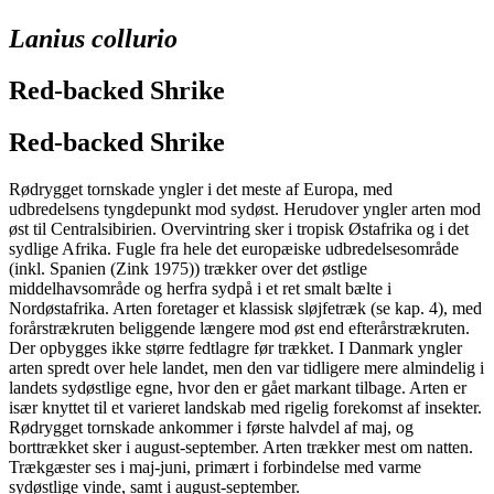
Lanius collurio
Red-backed Shrike
Red-backed Shrike
Rødrygget tornskade yngler i det meste af Europa, med
udbredelsens tyngdepunkt mod sydøst. Herudover yngler arten mod
øst til Centralsibirien. Overvintring sker i tropisk Østafrika og i det
sydlige Afrika. Fugle fra hele det europæiske udbredelsesområde
(inkl. Spanien (Zink 1975)) trækker over det østlige
middelhavsområde og herfra sydpå i et ret smalt bælte i
Nordøstafrika. Arten foretager et klassisk sløjfetræk (se kap. 4), med
forårstrækruten beliggende længere mod øst end efterårstrækruten.
Der opbygges ikke større fedtlagre før trækket. I Danmark yngler
arten spredt over hele landet, men den var tidligere mere almindelig i
landets sydøstlige egne, hvor den er gået markant tilbage. Arten er
især knyttet til et varieret landskab med rigelig forekomst af insekter.
Rødrygget tornskade ankommer i første halvdel af maj, og
borttrækket sker i august-september. Arten trækker mest om natten.
Trækgæster ses i maj-juni, primært i forbindelse med varme
sydøstlige vinde, samt i august-september.