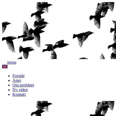
menu
Forside
Arter
Om projektet
Ny viden
Kontakt