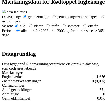
Mærkningsdata for Rødtoppet fuglekonge
Leaflet
| Map data ©
OpenStreetMap
contributors,
CC-BY-SA
, Imagery ©
Mapbox
data indlæses...
+
Datavisning:
genmeldinger
genmeldinger/mærkninger
mærkninger
−
Sæson:
alle
vinter
forår
sommer
efterår
Periode:
alle
før 2003
2003 og frem
seneste 365
dage
Datagrundlag
Data bygger på Ringmærkningscentralens elektroniske database,
som opdateres løbende.
Mærkninger
Fugle mærket
1.676
- heraf mærket som unger
0 (0,0%)
Genmeldinger
Antal genmeldinger
551
Antal fugle
0
Genmeldingsandel
0,0%