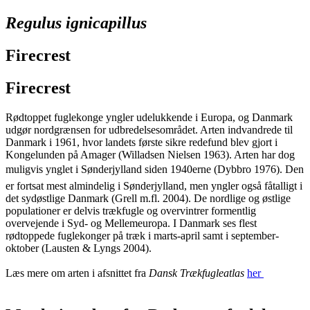
Regulus ignicapillus
Firecrest
Firecrest
Rødtoppet fuglekonge yngler udelukkende i Europa, og Danmark
udgør nordgrænsen for udbredelsesområdet. Arten indvandrede til
Danmark i 1961, hvor landets første sikre redefund blev gjort i
Kongelunden på Amager (Willadsen Nielsen 1963). Arten har dog
muligvis ynglet i Sønderjylland siden 1940erne (Dybbro 1976). Den
er fortsat mest almindelig i Sønderjylland, men yngler også fåtalligt i
det sydøstlige Danmark (Grell m.fl. 2004). De nordlige og østlige
populationer er delvis trækfugle og overvintrer formentlig
overvejende i Syd- og Mellemeuropa. I Danmark ses flest
rødtoppede fuglekonger på træk i marts-april samt i september-
oktober (Lausten & Lyngs 2004).
Læs mere om arten i afsnittet fra
Dansk Trækfugleatlas
her