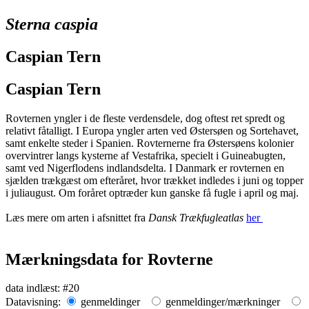
Sterna caspia
Caspian Tern
Caspian Tern
Rovternen yngler i de fleste verdensdele, dog oftest ret spredt og
relativt fåtalligt. I Europa yngler arten ved Østersøen og Sortehavet,
samt enkelte steder i Spanien. Rovternerne fra Østersøens kolonier
overvintrer langs kysterne af Vestafrika, specielt i Guineabugten,
samt ved Nigerflodens indlandsdelta. I Danmark er rovternen en
sjælden trækgæst om efteråret, hvor trækket indledes i juni og topper
i juliaugust. Om foråret optræder kun ganske få fugle i april og maj.
Læs mere om arten i afsnittet fra
Dansk Trækfugleatlas
her
Mærkningsdata for Rovterne
Leaflet
| Map data ©
OpenStreetMap
contributors,
CC-BY-SA
, Imagery ©
Mapbox
data indlæst: #20
+
Datavisning:
genmeldinger
genmeldinger/mærkninger