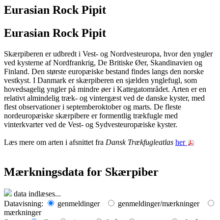
Eurasian Rock Pipit
Eurasian Rock Pipit
Skærpiberen er udbredt i Vest- og Nordvesteuropa, hvor den yngler
ved kysterne af Nordfrankrig, De Britiske Øer, Skandinavien og
Finland. Den største europæiske bestand findes langs den norske
vestkyst. I Danmark er skærpiberen en sjælden ynglefugl, som
hovedsagelig yngler på mindre øer i Kattegatområdet. Arten er en
relativt almindelig træk- og vintergæst ved de danske kyster, med
flest observationer i septemberoktober og marts. De fleste
nordeuropæiske skærpibere er formentlig trækfugle med
vinterkvarter ved de Vest- og Sydvesteuropæiske kyster.
Læs mere om arten i afsnittet fra
Dansk Trækfugleatlas
her
Mærkningsdata for Skærpiber
Leaflet
| Map data ©
OpenStreetMap
contributors,
CC-BY-SA
, Imagery ©
Mapbox
data indlæses...
+
Datavisning:
genmeldinger
genmeldinger/mærkninger
mærkninger
−