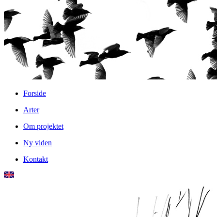
Forside
Arter
Om projektet
Ny viden
Kontakt