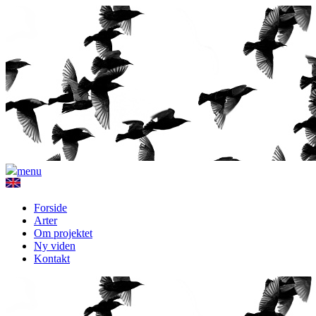
menu
Forside
Arter
Om projektet
Ny viden
Kontakt